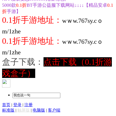
5000款
0.1折
BT手游公益服下载网站↓↓↓↓【精品安卓
0.1
折
手游】
0.1折手游地址：
wｗw.767sy.cｏ
m/1zhe
0.1折
手游地址：
wｗw.767sy.cｏ
m/1zhe
盒子下载：
点击下载（0.1折游
戏盒子）
首页
|
登录
|
注册
标准版
|
触屏版
|
电脑版
|
客户端