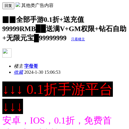
其他类广告内容
回复
▉▉全部手游0.1折+送充值
99999RMB▉▉送满V+GM权限+钻石自助
+无限元宝█99999999
只看楼主
楼主
字母哥
收藏
2024-1-30 15:06:53
↓↓↓ 0.1折手游平台
↓↓↓
安卓，IOS，0.1折，免费首