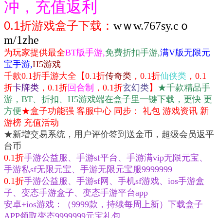
冲，充值返利
0.1折游戏盒子下载：
wｗw.767sy.cｏ
m/1zhe
为玩家提供最全
BT版手游,
免费折扣手游,
满V版无限元
宝手游,
H5游戏
千款0.1折手游大全
【0.1折
传奇类
，
0.1折
仙侠类
，
0.1
折
卡牌类
，
0.1折
回合制
，
0.1折
玄幻类
】
★千款精品手
游，BT、折扣、H5游戏端在盒子里一键下载，更快 更
方便
★盒子功能强 客服中心 同步： 礼包 游戏资讯 新
游榜 充值活动
★新增交易系统，用户评价签到送金币，超级会员返平
台币
0.1折
手游公益服、手游sf平台、手游满vip无限元宝、
手游私sf无限元宝、手游无限元宝服9999999
0.1折
手游公益服、手游sf网、手机sf游戏、ios手游盒
子、变态手游盒子、变态手游平台app
安卓+ios游戏：（9999款，持续每周上新）下载盒子
APP领取变态9999999元宝礼包。